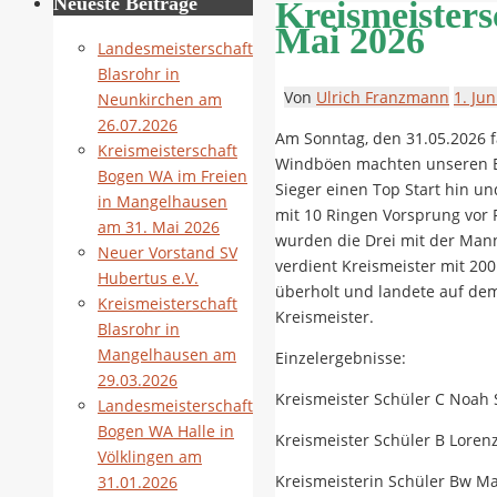
Neueste Beiträge
Kreismeister
Mai 2026
Landesmeisterschaft
Blasrohr in
Von
Ulrich Franzmann
1. Jun
Neunkirchen am
26.07.2026
Am Sonntag, den 31.05.2026 f
Kreismeisterschaft
Windböen machten unseren Bo
Bogen WA im Freien
Sieger einen Top Start hin u
in Mangelhausen
mit 10 Ringen Vorsprung vor 
am 31. Mai 2026
wurden die Drei mit der Mann
Neuer Vorstand SV
verdient Kreismeister mit 20
Hubertus e.V.
überholt und landete auf dem
Kreismeisterschaft
Kreismeister.
Blasrohr in
Mangelhausen am
Einzelergebnisse:
29.03.2026
Kreismeister Schüler C Noah 
Landesmeisterschaft
Bogen WA Halle in
Kreismeister Schüler B Loren
Völklingen am
Kreismeisterin Schüler Bw Ma
31.01.2026