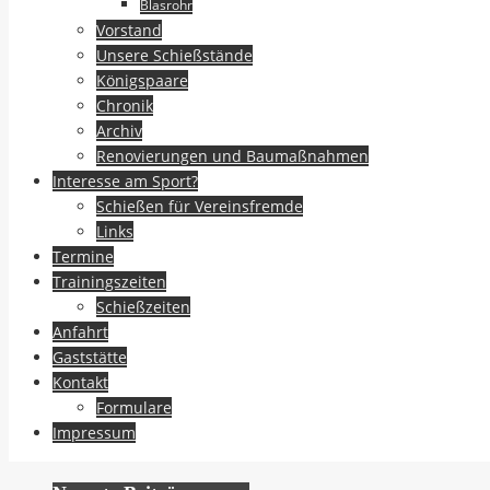
Blasrohr
Vorstand
Unsere Schießstände
Königspaare
Chronik
Archiv
Renovierungen und Baumaßnahmen
Interesse am Sport?
Schießen für Vereinsfremde
Links
Termine
Trainingszeiten
Schießzeiten
Anfahrt
Gaststätte
Kontakt
Formulare
Impressum