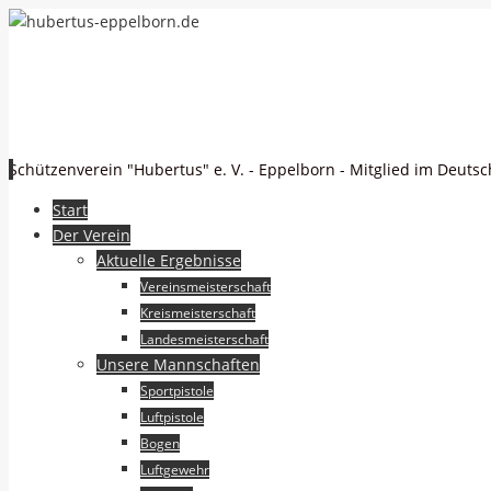
hubertus-eppelborn.de
Schützenverein "Hubertus" e. V. - Eppelborn - Mitglied im Deuts
Zum
Start
Inhalt
Der Verein
springen
Aktuelle Ergebnisse
Vereinsmeisterschaft
Kreismeisterschaft
Landesmeisterschaft
Unsere Mannschaften
Sportpistole
Luftpistole
Bogen
Luftgewehr