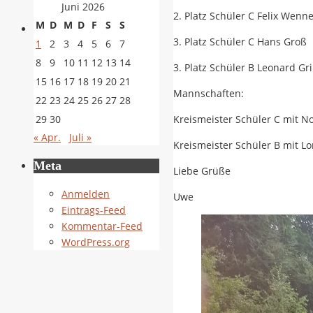
Juni 2026
2. Platz Schüler C Felix Wenn
M
D
M
D
F
S
S
3. Platz Schüler C Hans Groß
1
2
3
4
5
6
7
8
9
10
11
12
13
14
3. Platz Schüler B Leonard Gri
15
16
17
18
19
20
21
Mannschaften:
22
23
24
25
26
27
28
29
30
Kreismeister Schüler C mit N
« Apr.
Juli »
Kreismeister Schüler B mit Lo
Meta
Liebe Grüße
Anmelden
Uwe
Eintrags-Feed
Kommentar-Feed
WordPress.org