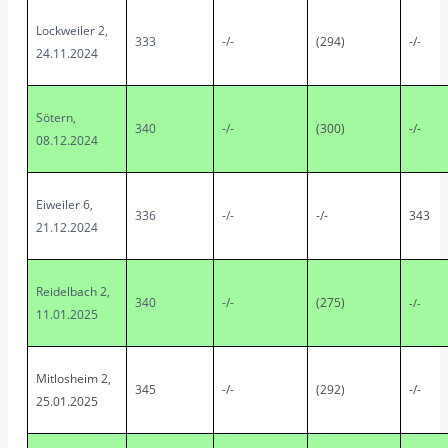
Lockweiler 2,
333
-/-
(294)
-/-
24.11.2024
Sötern,
340
-/-
(300)
-/-
08.12.2024
Eiweiler 6,
336
-/-
-/-
343
21.12.2024
Reidelbach 2,
340
-/-
(275)
-/-
11.01.2025
Mitlosheim 2,
345
-/-
(292)
-/-
25.01.2025