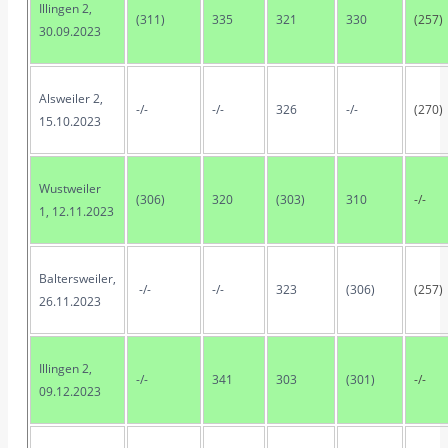
Illingen 2,
(311)
335
321
330
(257)
30.09.2023
Alsweiler 2,
-/-
-/-
326
-/-
(270)
15.10.2023
Wustweiler
(306)
320
(303)
310
-/-
1, 12.11.2023
Baltersweiler,
-/-
-/-
323
(306)
(257)
26.11.2023
Illingen 2,
-/-
341
303
(301)
-/-
09.12.2023