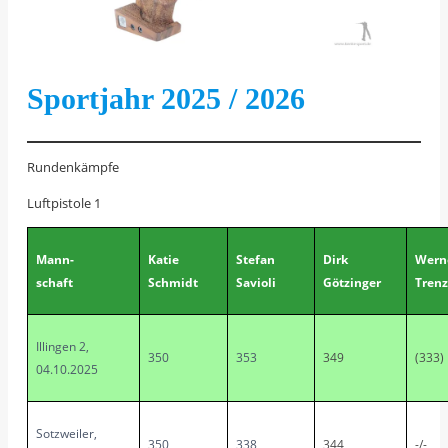
Sportjahr 2025 / 2026
Rundenkämpfe
Luftpistole 1
Mann-
Katie
Stefan
Dirk
Wern
schaft
Schmidt
Savioli
Götzinger
Trenz
Illingen 2,
350
353
349
(333)
04.10.2025
Sotzweiler,
350
338
344
-/-