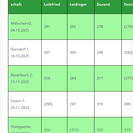
schaft
Leibfried
Leidinger
Durand
Doni
Mitlosheim2,
291
292
278
(270)
04.10.2025
Dörsdorf 1,
301
306
299
(282)
18.10.2025
Reidelbach 2,
316
284
317
(277)
15.11.2025
Sötern 1,
(290)
297
319
299
29.11.2025
Hüttigweiler,
326
(311)
315
319