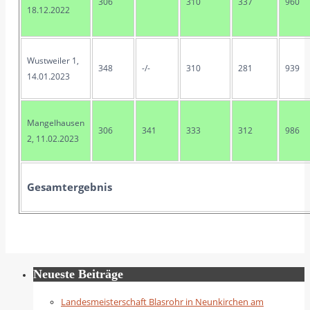
306
310
337
960
18.12.2022
Wustweiler 1,
348
-/-
310
281
939
14.01.2023
Mangelhausen
306
341
333
312
986
2, 11.02.2023
Gesamtergebnis
Neueste Beiträge
Landesmeisterschaft Blasrohr in Neunkirchen am