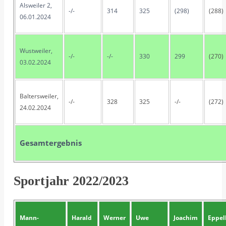
Alsweiler 2,
-/-
314
325
(298)
(288)
06.01.2024
Wustweiler,
-/-
-/-
330
299
(270)
03.02.2024
Baltersweiler,
-/-
328
325
-/-
(272)
24.02.2024
Gesamtergebnis
Sportjahr 2022/2023
Mann-
Harald
Werner
Uwe
Joachim
Eppel