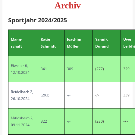
Archiv
Sportjahr 2024/2025
Mann-
Katie
Joachim
Yannik
Uwe
schaft
Schmidt
Müller
Durand
Leibfr
Eiweiler 6,
341
309
(277)
329
12.10.2024
Reidelbach 2,
(293)
-/-
-/-
339
26.10.2024
Mitlosheim 2,
-/-
322
-/-
(280)
09.11.2024