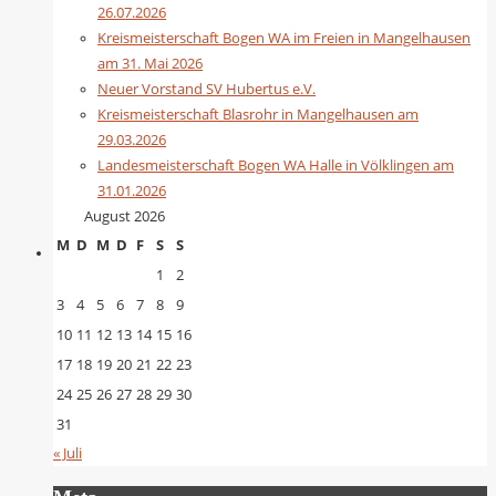
26.07.2026
Kreismeisterschaft Bogen WA im Freien in Mangelhausen
am 31. Mai 2026
Neuer Vorstand SV Hubertus e.V.
Kreismeisterschaft Blasrohr in Mangelhausen am
29.03.2026
Landesmeisterschaft Bogen WA Halle in Völklingen am
31.01.2026
August 2026
M
D
M
D
F
S
S
1
2
3
4
5
6
7
8
9
10
11
12
13
14
15
16
17
18
19
20
21
22
23
24
25
26
27
28
29
30
31
« Juli