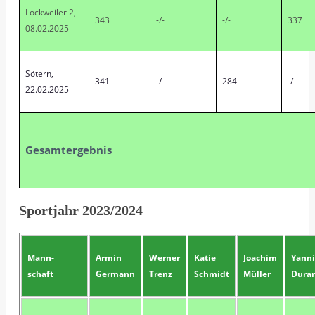
Lockweiler 2,
343
-/-
-/-
337
08.02.2025
Sötern,
341
-/-
284
-/-
22.02.2025
Gesamtergebnis
Sportjahr 2023/2024
Mann-
Armin
Werner
Katie
Joachim
Yann
schaft
Germann
Trenz
Schmidt
Müller
Dura