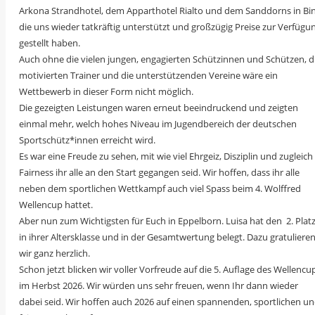
Arkona Strandhotel, dem Apparthotel Rialto und dem Sanddorns in Bin
die uns wieder tatkräftig unterstützt und großzügig Preise zur Verfügu
gestellt haben.
Auch ohne die vielen jungen, engagierten Schützinnen und Schützen, d
motivierten Trainer und die unterstützenden Vereine wäre ein
Wettbewerb in dieser Form nicht möglich.
Die gezeigten Leistungen waren erneut beeindruckend und zeigten
einmal mehr, welch hohes Niveau im Jugendbereich der deutschen
Sportschütz*innen erreicht wird.
Es war eine Freude zu sehen, mit wie viel Ehrgeiz, Disziplin und zugleich
Fairness ihr alle an den Start gegangen seid. Wir hoffen, dass ihr alle
neben dem sportlichen Wettkampf auch viel Spass beim 4. Wolffred
Wellencup hattet.
Aber nun zum Wichtigsten für Euch in Eppelborn. Luisa hat den 2. Plat
in ihrer Altersklasse und in der Gesamtwertung belegt. Dazu gratuliere
wir ganz herzlich.
Schon jetzt blicken wir voller Vorfreude auf die 5. Auflage des Wellencu
im Herbst 2026. Wir würden uns sehr freuen, wenn Ihr dann wieder
dabei seid. Wir hoffen auch 2026 auf einen spannenden, sportlichen u