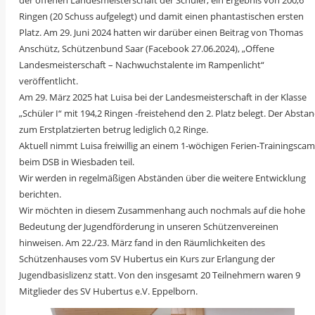
der offenen Landesmeisterschaft der Schüler, ein Ergebnis von 200,6
Ringen (20 Schuss aufgelegt) und damit einen phantastischen ersten
Platz. Am 29. Juni 2024 hatten wir darüber einen Beitrag von Thomas
Anschütz, Schützenbund Saar (Facebook 27.06.2024), „Offene
Landesmeisterschaft – Nachwuchstalente im Rampenlicht“
veröffentlicht.
Am 29. März 2025 hat Luisa bei der Landesmeisterschaft in der Klasse
„Schüler I“ mit 194,2 Ringen -freistehend den 2. Platz belegt. Der Absta
zum Erstplatzierten betrug lediglich 0,2 Ringe.
Aktuell nimmt Luisa freiwillig an einem 1-wöchigen Ferien-Trainingsca
beim DSB in Wiesbaden teil.
Wir werden in regelmäßigen Abständen über die weitere Entwicklung
berichten.
Wir möchten in diesem Zusammenhang auch nochmals auf die hohe
Bedeutung der Jugendförderung in unseren Schützenvereinen
hinweisen. Am 22./23. März fand in den Räumlichkeiten des
Schützenhauses vom SV Hubertus ein Kurs zur Erlangung der
Jugendbasislizenz statt. Von den insgesamt 20 Teilnehmern waren 9
Mitglieder des SV Hubertus e.V. Eppelborn.