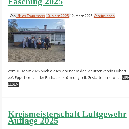
Fasching 2025
Von
Ulrich Franzmann
10. März 2025
10. März 2025
Vereinsleben
vom 10. März 2025 Auch dieses Jahr nahm der Schützenverein Hubertu
e.V. Eppelborn an der Rathauserstürmung teil. Gestartet sind wir…
ME
LESEN
Kreismeisterschaft Luftgewehr
Auflage 2025