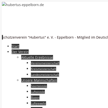
hubertus-eppelborn.de
Schützenverein "Hubertus" e. V. - Eppelborn - Mitglied im Deuts
Zum
Start
Inhalt
Der Verein
springen
Aktuelle Ergebnisse
Vereinsmeisterschaft
Kreismeisterschaft
Landesmeisterschaft
Unsere Mannschaften
Sportpistole
Luftpistole
Bogen
Luftgewehr