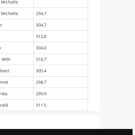
 Michelle
 Michelle
294,7
er
304,7
312,8
o
304,0
 Willi
310,7
ibert
305,4
rnot
298,7
nika
299,9
rald
311,5