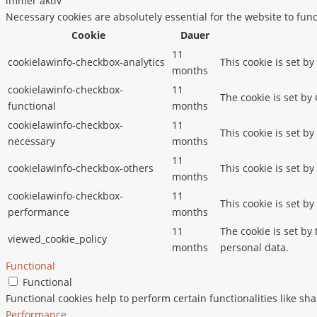
immer aktiv
Necessary cookies are absolutely essential for the website to fun
Cookie
Dauer
11
cookielawinfo-checkbox-analytics
This cookie is set b
months
cookielawinfo-checkbox-
11
The cookie is set by
functional
months
cookielawinfo-checkbox-
11
This cookie is set b
necessary
months
11
cookielawinfo-checkbox-others
This cookie is set b
months
cookielawinfo-checkbox-
11
This cookie is set b
performance
months
11
The cookie is set by
viewed_cookie_policy
months
personal data.
Functional
Functional
Functional cookies help to perform certain functionalities like sh
Performance