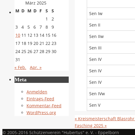
März 2025
M
D
M
D
F
S
S
Sen Iw
1
2
Sen II
3
4
5
6
7
8
9
10
11
12
13
14
15
16
Sen IIw
17
18
19
20
21
22
23
Sen III
24
25
26
27
28
29
30
Sen IV
31
« Feb.
Apr. »
Sen IV
Meta
Sen IV
Anmelden
Sen IVw
Eintrags-Feed
Sen V
Kommentar-Feed
WordPress.org
«
Kreismeisterschaft Blasroh
Fasching 2025
»
© 2005-2016 Schützenverein "Hubertus" e. V. - Eppelborn