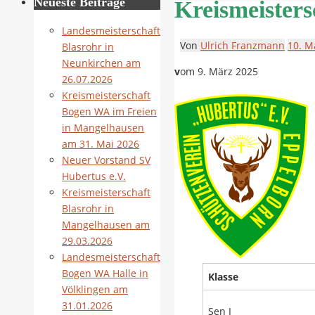
Neueste Beiträge
Kreismeisters
Landesmeisterschaft
Von
Ulrich Franzmann
10. M
Blasrohr in
Neunkirchen am
v
om 9. März 2025
26.07.2026
Kreismeisterschaft
Bogen WA im Freien
in Mangelhausen
am 31. Mai 2026
Neuer Vorstand SV
Hubertus e.V.
Kreismeisterschaft
Blasrohr in
Mangelhausen am
29.03.2026
Landesmeisterschaft
Bogen WA Halle in
Klasse
Völklingen am
31.01.2026
Sen I