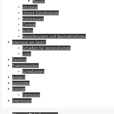
Blasrohr
Vorstand
Unsere Schießstände
Königspaare
Chronik
Archiv
Renovierungen und Baumaßnahmen
Interesse am Sport?
Schießen für Vereinsfremde
Links
Termine
Trainingszeiten
Schießzeiten
Anfahrt
Gaststätte
Kontakt
Formulare
Impressum